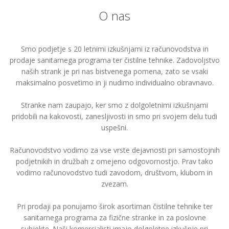
O nas
Smo podjetje s 20 letnimi izkušnjami iz računovodstva in
prodaje sanitarnega programa ter čistilne tehnike. Zadovoljstvo
naših strank je pri nas bistvenega pomena, zato se vsaki
maksimalno posvetimo in ji nudimo individualno obravnavo.
Stranke nam zaupajo, ker smo z dolgoletnimi izkušnjami
pridobili na kakovosti, zanesljivosti in smo pri svojem delu tudi
uspešni.
Računovodstvo vodimo za vse vrste dejavnosti pri samostojnih
podjetnikih in družbah z omejeno odgovornostjo. Prav tako
vodimo računovodstvo tudi zavodom, društvom, klubom in
zvezam.
Pri prodaji pa ponujamo širok asortiman čistilne tehnike ter
sanitarnega programa za fizične stranke in za poslovne
subjekte. Naši komercialisti imajo dolgoletne izkušnje pri